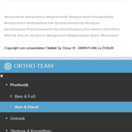
#armprothetik #armprothese #fingerprothetik #fingerprothese #handprothetik
#handprothese #orthopädietechnik #prothesenwerkstatt #livingskin
#prothesenbau #meisterhandwerk #prothesenfertigung #myoelektrischeprothese
#Myonik #myonic #prothesis #ilimbquantum #idigitsquantum #iwrits #flexionwrist
Copyright zum verwendeten Titelbild: by Össur hf - DIREKTLINK zu ÖSSUR
ORTHO-TEAM
Prothetik
Bein & Fuß
Arm & Hand
Orthetik
Skoliose & Korsettbau