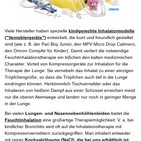
Viele Hersteller haben spezielle
kindgerechte Inhalatormodelle
("Verneblergeräte")
entwickelt, die bunt und freundlich gestaltet
sind (wie z. B. der Pari Boy Junior, den MPV Micro Drop Calimero,
den Omron CompAir für Kinder). Damit verliert die notwendige
Feuchtinhalationstherapie ein bißchen den kalten medizinischen
Charakter. Vorteil von Kompressorgeräte zur Inhalation für die
Therapie der Lunge: Sie vernebeln das Inhalat zu einer winzigen
Tröpfchengröße, so dass die Tröpfchen auch tief in die Lunge
eindringen können. Herkömmlich Tischvernebler oder das
Inhalieren von heißem Dampf aus einer Schüssel erreichen meist
nur die oberen Atemwege und landen nur noch in geringer Menge
in der Lunge.
Bei vielen
Lungen- und Nasennebenhöhlenleiden
bietet die
Feuchtinhalation
eine großartige Therapiemöglichkeit. V. a. bei
kindlicher Bronchitis wird oft auf die Inhalationstherapie mit
Kompressorverneblern zurückgegriffen. Man inhaliert entweder
mit reiner
Kochsalzlösung (NaCl), die bei uns erhältlich ist,