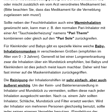
oder mischt zusätzlich ein vom Arzt verordnetes Medikament bei.
(Bitte beachten Sie, dass das Medikament für die Verneblung
zugelassen sein muss!)
Sollte neben der Feuchtinhalation auch eine
Warminhalation
gewünscht sein, kann man z. B. den normalen Pari-Inhalator mit
einer Art "Tauchsiederheizung" namens
"Pari Therm"
kombinieren oder gleich auf den
"Pari Sole"
zurückgreifen.
Für Kleinkinder und Babys gibt es spezielle kleine weiche
Baby-
Inhalationsmasken
in verschiedenen Größen (empfohlen im
Alter von 0 - 3 Jahren). Generell ist bei einer Lungenerkrankung
zwar die Inhalation über ein Mundstück empfohlen, bei Babys und
Kleinkindern ist dies jedoch meist kaum machbar. Daher wird hier
fast immer auf die Maskeninhalation zurückgegriffen.
Die
Reinigung
der Inhalationshilfen ist
sehr einfach, aber auch
äußerst wichtig
. Um der Keim- und Bakterienansiedlung in
Inhalator und Mundstück zu vermeiden, sollten diese nach jeder
Inhalation ausgekocht werden. Nach ca. einem Jahr sollten
Inhalator, Schläche, Mundstück und Filter ersetzt werden. Wird
der Inhalator von mehreren Personen gleichzeitig benutzt, sollte
jeder seinen eigenen Vernebler benutzen. (Empfehlung der