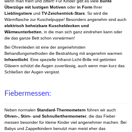
wenn man friert und zittert! Für Kinder gibt es viele
bunte
Überzüge mit lustigen Motiven
oder
in Form
Ihrer
Lieblingstiere
und
TV-Zeichentrick-Stars
. So wird die
Wärmflasche zur Kuschelpuppe! Besonders angenehm sind auch
elektrisch beheizbare Kuscheldecken und
Wärmeunterbetten
, in die man sich ganz eindrehen kann oder
die das ganze Bett schon vorwärmen!
Bei Ohrenleiden ist eine der angenehmsten
Behandlungsmethoden die Bestrahlung mit angenehm warmen
Infrarotlicht
. Eine spezielle Infrarot-Licht-Brille mit getönten
Gläsern schützt die Augen zuverlässig, auch wenn man kurz das
Schließen der Augen vergisst.
Fiebermessen:
Neben normalen
Standard-Thermometern
führen wir auch
Ohren-, Stirn- und Schnullerthermometer
, die das Fieber
messen besonder für kleine Kinder viel angenehmer machen. Bei
Babys und Zappelkindern benutzt man meist eher das