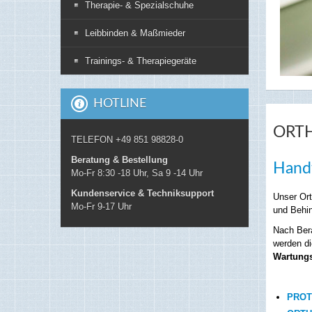
Therapie- & Spezialschuhe
Leibbinden & Maßmieder
Trainings- & Therapiegeräte
HOTLINE
ORT
TELEFON +49 851 98828-0
Beratung & Bestellung
Handw
Mo-Fr 8:30 -18 Uhr, Sa 9 -14 Uhr
Kundenservice & Techniksupport
Unser Ort
Mo-Fr 9-17 Uhr
und Behin
Nach Bera
werden di
Wartungs
PROT