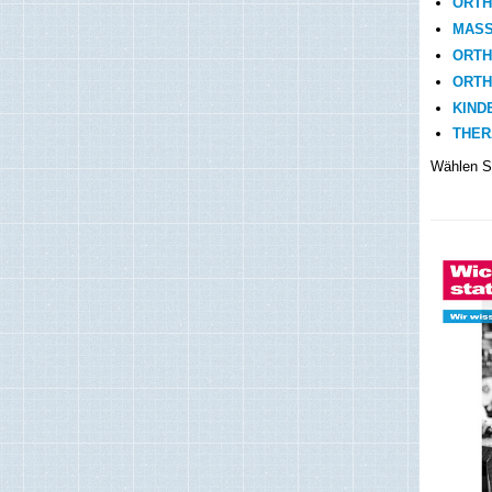
ORTH
MASS
ORTH
ORTH
KIN
THER
Wählen Si