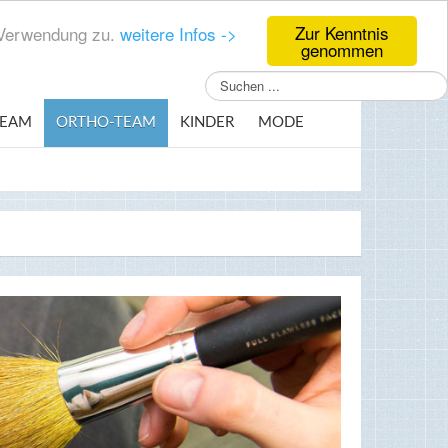
Zur Kenntnis
r Verwendung zu.
weitere Infos ->
genommen
Suchen
...
TEAM
ORTHO-TEAM
KINDER
MODE