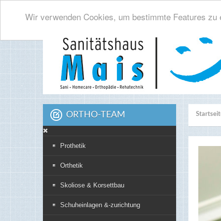
Wir verwenden Cookies, um bestimmte Features zu e
ORTHO-TEAM
Startsei
Prothetik
Orthetik
Skoliose & Korsettbau
Schuheinlagen &-zurichtung