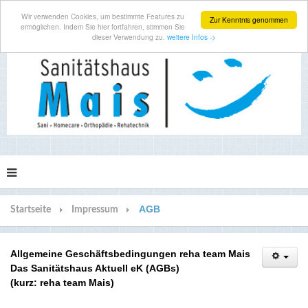
Wir verwenden Cookies, um bestimmte Features zu
Zur Kenntnis genommen
ermöglichen. Indem Sie hier fortfahren, stimmen Sie
dieser Verwendung zu.
weitere Infos ->
AGB
Startseite
Impressum
Allgemeine Geschäftsbedingungen reha team Mais
Das Sanitätshaus Aktuell eK (AGBs)
(kurz: reha team Mais)