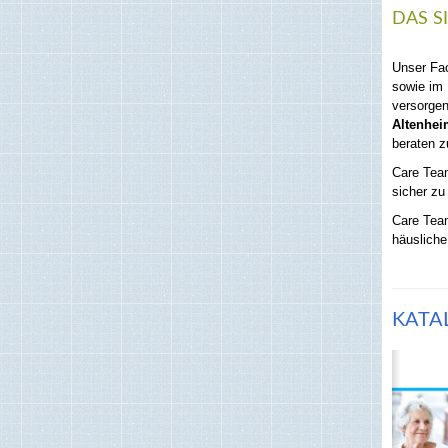
DAS S
Unser Fac
sowie im 
versorgen
Altenhei
beraten z
Care Team
sicher zu 
Care Team
häusliche
KATAL