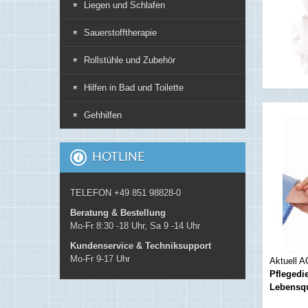
Liegen und Schlafen
Sauerstofftherapie
Rollstühle und Zubehör
Hilfen in Bad und Toilette
Gehhilfen
HOTLINE
TELEFON +49 851 98828-0
Beratung & Bestellung
Mo-Fr 8:30 -18 Uhr, Sa 9 -14 Uhr
Kundenservice & Techniksupport
Mo-Fr 9-17 Uhr
Aktuell A
Pflegedi
Lebensqu