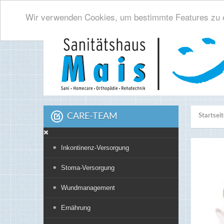
Wir verwenden Cookies, um bestimmte Features zu e
CARE-TEAM
Startsei
Inkontinenz-Versorgung
Stoma-Versorgung
Wundmanagement
Ernährung