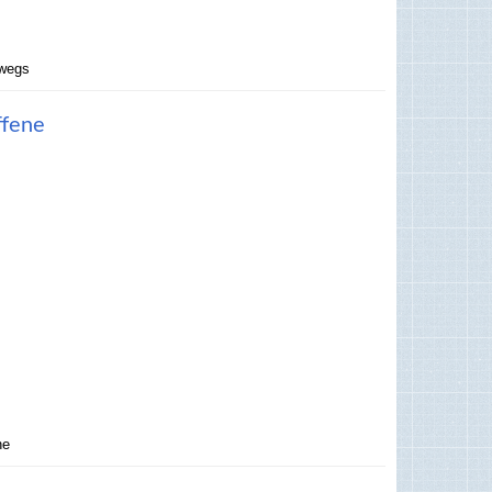
rwegs
ffene
ne