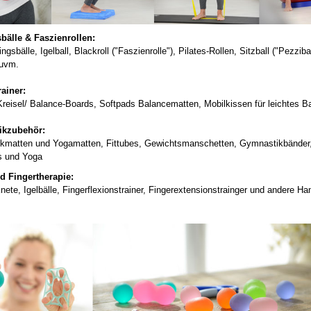
sbälle & Faszienrollen:
ngsbälle, Igelball, Blackroll ("Faszienrolle"), Pilates-Rollen, Sitzball ("Pezzi
 uvm.
ainer:
reisel/ Balance-Boards, Softpads Balancematten, Mobilkissen für leichtes Ba
ikzubehör:
kmatten und Yogamatten, Fittubes, Gewichtsmanschetten, Gymnastikbänder, 
es und Yoga
d Fingertherapie:
nete, Igelbälle, Fingerflexionstrainer, Fingerextensionstrainger und andere Ha