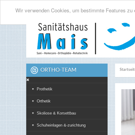
Wir verwenden Cookies, um bestimmte Features zu e
ORTHO-TEAM
Startsei
Prothetik
Orthetik
Skoliose & Korsettbau
Schuheinlagen &-zurichtung