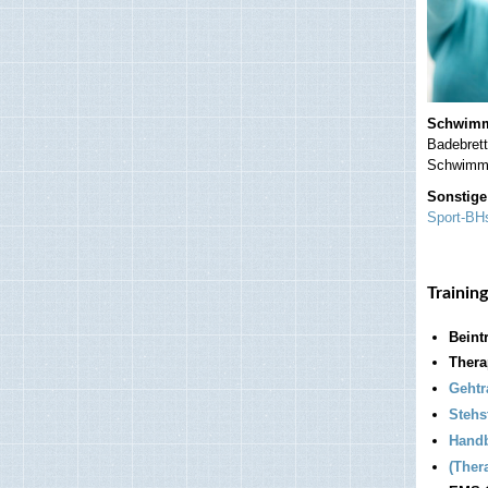
Schwimm
Badebret
Schwimm
Sonstige
Sport-BH
Trainin
Beint
Thera
Gehtr
Stehs
Hand
(Ther