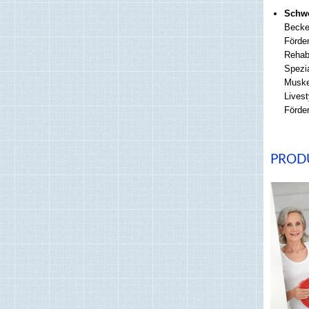
Schwe
Becke
Förde
Rehabi
Spezi
Muske
Livest
Förder
PROD