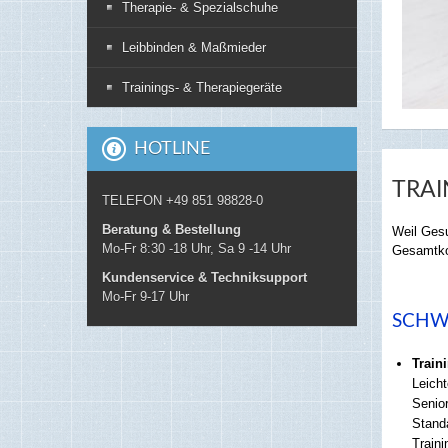
Therapie- & Spezialschuhe
Leibbinden & Maßmieder
Trainings- & Therapiegeräte
HOTLINE
TRAI
TELEFON +49 851 98828-0
Beratung & Bestellung
Weil Gesu
Mo-Fr 8:30 -18 Uhr, Sa 9 -14 Uhr
Gesamtko
Kundenservice & Techniksupport
Mo-Fr 9-17 Uhr
SCHW
Train
Leicht
Senior
Stand
Train