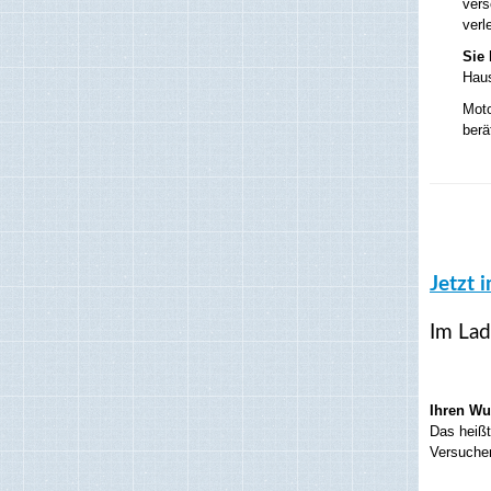
vers
verl
Sie
Haus
Moto
berä
Jetzt 
Im Lad
Ihren Wun
Das heißt
Versuchen