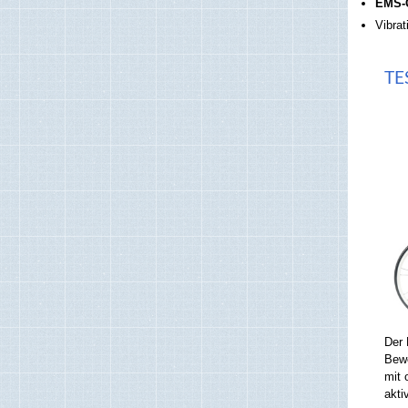
EMS-
Vibrat
TE
Der 
Bewe
mit 
akti