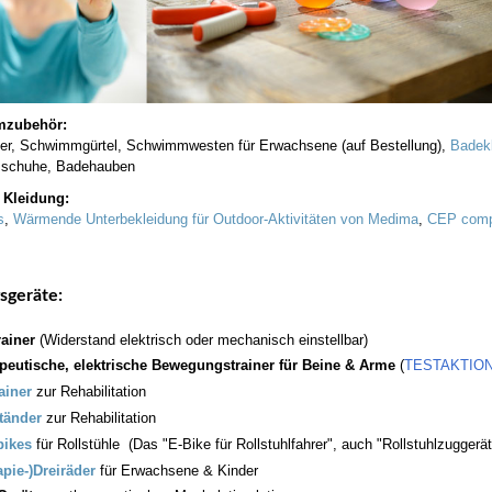
zubehör:
ter, Schwimmgürtel, Schwimmwesten für Erwachsene (auf Bestellung),
Badek
schuhe, Badehauben
 Kleidung:
s
,
Wärmende Unterbekleidung für Outdoor-Aktivitäten von Medima
,
CEP comp
gsgeräte:
rainer
(Widerstand elektrisch oder mechanisch einstellbar)
peutische, elektrische Bewegungstrainer für Beine & Arme
(
TESTAKTION: 
ainer
zur Rehabilitation
tänder
zur Rehabilitation
bikes
für Rollstühle (Das "E-Bike für Rollstuhlfahrer", auch "Rollstuhlzuggerä
apie-)Dreiräder
für Erwachsene & Kinder