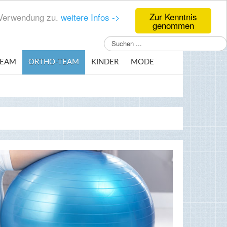
Zur Kenntnis
r Verwendung zu.
weitere Infos ->
genommen
Suchen
...
TEAM
ORTHO-TEAM
KINDER
MODE