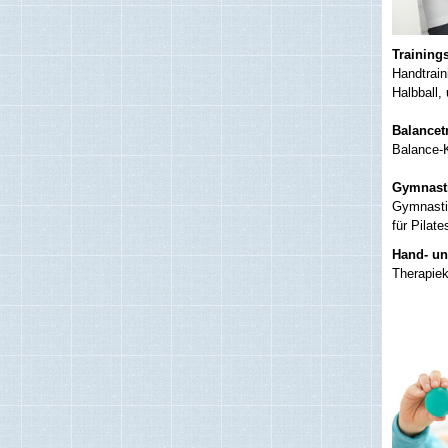
Training
Handtraini
Halbball,
Balancetr
Balance-K
Gymnast
Gymnasti
für Pilat
Hand- un
Therapiek