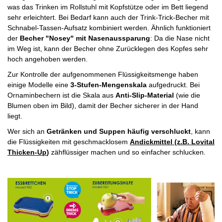
was das Trinken im Rollstuhl mit Kopfstütze oder im Bett liegend
sehr erleichtert. Bei Bedarf kann auch der Trink-Trick-Becher mit
Schnabel-Tassen-Aufsatz kombiniert werden. Ähnlich funktioniert
der
Becher "Nosey" mit Nasenaussparung
: Da die Nase nicht
im Weg ist, kann der Becher ohne Zurücklegen des Kopfes sehr
hoch angehoben werden.
Zur Kontrolle der aufgenommenen Flüssigkeitsmenge haben
einige Modelle eine
3-Stufen-Mengenskala
aufgedruckt. Bei
Ornaminbechern ist die Skala aus
Anti-Slip-Material
(wie die
Blumen oben im Bild), damit der Becher sicherer in der Hand
liegt.
Wer sich an
Getränken und Suppen häufig verschluckt
, kann
die Flüssigkeiten mit geschmacklosem
Andickmittel (z.B. Lovital
Thicken-Up
)
zähflüssiger machen und so einfacher schlucken.