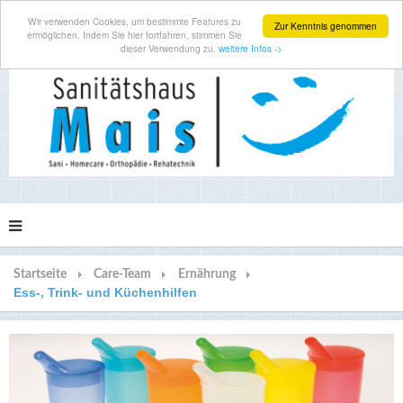
Wir verwenden Cookies, um bestimmte Features zu
Zur Kenntnis genommen
ermöglichen. Indem Sie hier fortfahren, stimmen Sie
dieser Verwendung zu.
weitere Infos ->
Startseite
Care-Team
Ernährung
Ess-, Trink- und Küchenhilfen