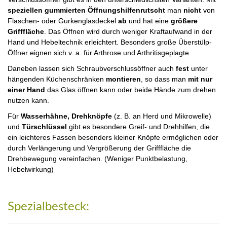
speziellen gummierten Öffnungshilfen
rutscht
man
nicht
von
Flaschen- oder Gurkenglasdeckel
ab
und hat eine
größere
Grifffläche
. Das Öffnen wird durch weniger Kraftaufwand in der
Hand und Hebeltechnik erleichtert. Besonders große Überstülp-
Öffner eignen sich v. a. für Arthrose und Arthritisgeplagte.
Daneben lassen sich Schraubverschlussöffner auch
fest
unter
hängenden Küchenschränken
montieren
, so dass man
mit nur
einer Hand
das Glas öffnen kann oder beide Hände zum drehen
nutzen kann.
Für
Wasserhähne, Drehknöpfe
(z. B. an Herd und Mikrowelle)
und
Türschlüssel
gibt es besondere Greif- und Drehhilfen, die
ein leichteres Fassen besonders kleiner Knöpfe ermöglichen oder
durch Verlängerung und Vergrößerung der Grifffläche die
Drehbewegung vereinfachen. (Weniger Punktbelastung,
Hebelwirkung)
Spezialbesteck: