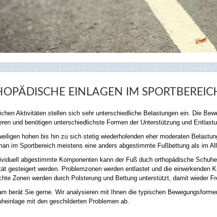
OPÄDISCHE EINLAGEN IM SPORTBEREIC
lichen Aktivitäten stellen sich sehr unterschiedliche Belastungen ein. Die Be
ieren und benötigen unterschiedlichste Formen der Unterstützung und Entlast
eiligen hohen bis hin zu sich stetig wiederholenden eher moderaten Belastun
man im Sportbereich meistens eine anders abgestimmte Fußbettung als im All
ividuell abgestimmte Komponenten kann der Fuß duch orthopädische Schuheinl
ität gesteigert werden. Problemzonen werden entlastet und die einwirkenden K
hte Zonen werden durch Polsterung und Bettung unterstützt, damit wieder F
m berät Sie gerne. Wir analysieren mit Ihnen die typischen Bewegungsformen 
heinlage mit den geschilderten Problemen ab.