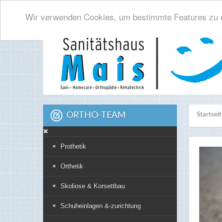
Wir verwenden Cookies, um bestimmte Features zu e
ORTHO-TEAM
Startsei
Prothetik
Orthetik
Skoliose & Korsettbau
Schuheinlagen &-zurichtung