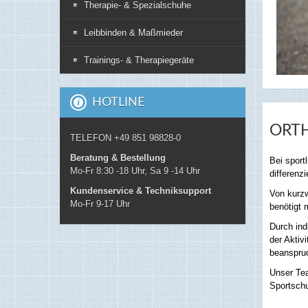
Therapie- & Spezialschuhe
Leibbinden & Maßmieder
Trainings- & Therapiegeräte
HOTLINE
ORTH
TELEFON +49 851 98828-0
Beratung & Bestellung
Bei sport
Mo-Fr 8:30 -18 Uhr, Sa 9 -14 Uhr
differenz
Kundenservice & Techniksupport
Von kurzw
Mo-Fr 9-17 Uhr
benötigt 
Durch ind
der Aktiv
beanspruc
Unser Tea
Sportschu