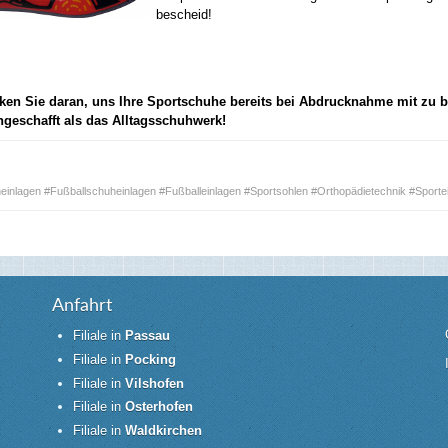
bescheid!
nken Sie daran, uns Ihre Sportschuhe bereits bei Abdrucknahme mit zu
ngeschafft als das Alltagsschuhwerk!
einlagen #Fußballschuheinlagen #Fußballeinlagen #Sportsohlen #Orthopädietechnik #Sporte
Anfahrt
Filiale in
Passau
Filiale in
Pocking
Filiale in
Vilshofen
Filiale in
Osterhofen
Filiale in
Waldkirchen