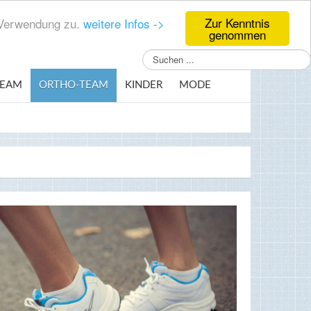
Zur Kenntnis
r Verwendung zu.
weitere Infos ->
genommen
Suchen
...
TEAM
ORTHO-TEAM
KINDER
MODE