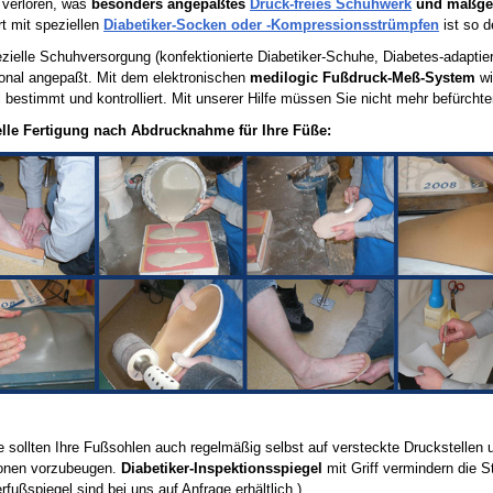
 verloren, was
besonders angepaßtes
Druck-freies Schuhwerk
und maßgefe
t mit speziellen
Diabetiker-Socken oder -Kompressionsstrümpfen
ist so d
zielle Schuhversorgung (konfektionierte Diabetiker-Schuhe, Diabetes-adaptie
onal angepaßt. Mit dem elektronischen
medilogic Fußdruck-Meß-System
wi
ll bestimmt und kontrolliert. Mit unserer Hilfe müssen Sie nicht mehr befürch
elle Fertigung nach Abdrucknahme für Ihre Füße:
e sollten Ihre Fußsohlen auch regelmäßig selbst auf versteckte Druckstelle
onen vorzubeugen.
Diabetiker-Inspektionsspiegel
mit Griff vermindern die S
rfußspiegel sind bei uns auf Anfrage erhältlich.)