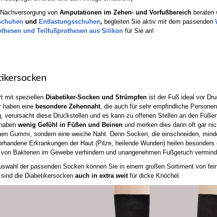
 Nachversorgung von
Amputationen im Zehen- und Vorfußbereich
beraten 
schuhen
und
Entlastungsschuhen
,
begleiten Sie aktiv mit dem passenden
thesen und Teilfußprothesen aus Silikon
für Sie an!
tikersocken
t mit speziellen
Diabetiker-Socken und Strümpfen
ist der Fuß ideal vor Dr
r haben eine
besondere Zehennaht
, die auch für sehr empfindliche Persone
g, verursacht diese Druckstellen und es kann zu offenen Stellen an den Füße
 haben
wenig Gefühl in Füßen und Beinen
und merken dies dann oft gar nic
en Gummi, sondern eine weiche Naht. Denn Socken, die einschneiden, mindern
orhandene Erkrankungen der Haut (Pilze, heilende Wunden) heilen besonders 
n von Bakterien im Gewebe verhindern und unangenehmen Fußgeruch vermind
uswahl der passenden Socken können Sie in einem großen Sortiment von fein 
h sind die Diabetikersocken
auch in extra weit
für dicke Knöchel.