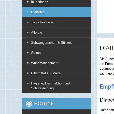
Inkontinenz
Diabetes
Tägliches Leben
Allergie
Schwangerschaft & Stillzeit
DIAB
Stoma
Die Auswi
Wundmanagement
ein Forts
vorzubeug
Hilfsmittel zur Miete
wichtige 
Hygiene, Desinfektion und
Empfi
Schutzkleidung
Diabe
HOTLINE
Durch feh