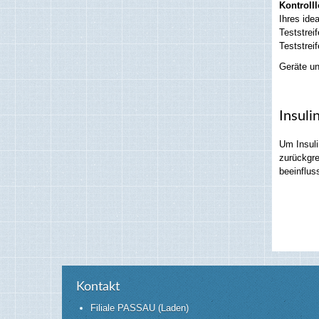
Kontroll
Ihres ide
Teststrei
Teststrei
Geräte un
Insuli
Um Insuli
zurückgre
beeinflus
Kontakt
Filiale PASSAU (Laden)