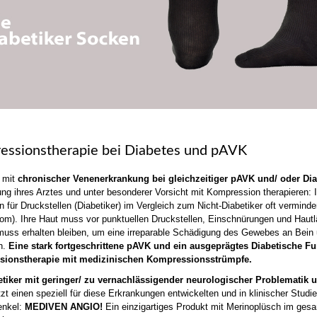
essionstherapie bei Diabetes und pAVK
 mit
chronischer Venenerkrankung bei gleichzeitiger pAVK und/ oder Dia
g ihres Arztes und unter besonderer Vorsicht mit Kompression therapieren: I
 für Druckstellen (Diabetiker) im Vergleich zum Nicht-Diabetiker oft vermind
m). Ihre Haut muss vor punktuellen Druckstellen, Einschnürungen und Hautlä
ss erhalten bleiben, um eine irreparable Schädigung des Gewebes an Bein 
n.
Eine stark fortgeschrittene pAVK und ein ausgeprägtes Diabetische Fu
ionstherapie mit medizinischen Kompressionsstrümpfe.
etiker mit geringer/ zu vernachlässigender neurologischer Problematik u
etzt einen speziell für diese Erkrankungen entwickelten und in klinischer St
enkel:
MEDIVEN ANGIO!
Ein einzigartiges Produkt mit Merinoplüsch im gesa