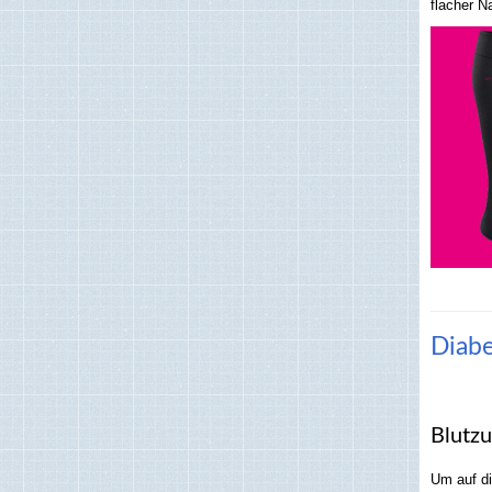
flacher N
Diabe
Blutz
Um auf di