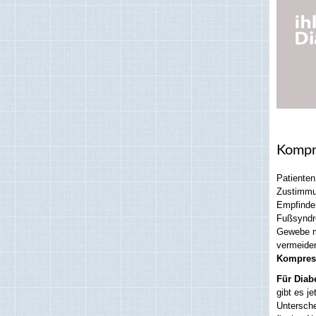
Kompr
Patienten
Zustimmun
Empfinden
Fußsyndro
Gewebe mu
vermeide
Kompress
Für Diab
gibt es j
Untersch