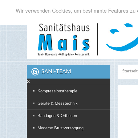
Wir verwenden Cookies, um bestimmte Features zu e
SANI-TEAM
Startsei
Kompressionstherapie
Geräte & Messtechnik
Bandagen & Orthesen
Moderne Brustversorgung