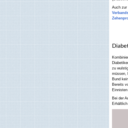
Auch zur
Verband
Zehenpro
Diabe
Kombinier
Diabetike
zu wulsti
müssen,
Bund kein
Bereits v
Einniste
Bei der A
Erhältlic