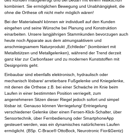
kombiniert. Sie ermöglichen Bewegung und Unabhängigkeit, die
ohne die Orthese oft nicht mehr möglich wären!
Bei der Materialwahl können wir individuell auf den Kunden
eingehen und seine Wünsche bei Planung und Konstruktion
einarbeiten. Unsere langjährigen Stammkunden bevorzugen auch
heute noch Apparate aus dem atmungsaktivem und
anschmiegsamem Naturprodukt „Echtleder“ (kombiniert mit
Metallstützen und Metallgelenken), während der Trend derzeit
ganz klar zur Carbonfaser und zu modernen Kunststoffen mit
Designprints geht.
Einbaubar sind ebenfalls elektronisch, hydraulisch oder
mechanisch lösbare/ arretierbare Fußgelenke und Kniegelenke,
mit denen die Orthese z.B. bei einer Schwäche im Knie beim
Laufen in einer bestimmten Position verriegelt, zum
angenehmeren Sitzen dieser Riegel jedoch sofort und simpel
lösbar ist. Genauso können Verriegelung/ Entriegelung
verschiedener Gelenke über einen Fersen-Klick-Schalter, über
Sensortechnik, über Fernbedienung oder SmartphoneApp
gesteuert werden, was ein dynamisches natürlicheres Laufen
ermöglicht. (BSp. C-Brace® OttoBock, Neurotronic Fior&Gentz)