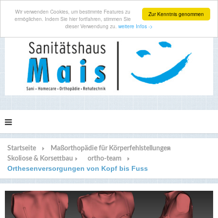
Wir verwenden Cookies, um bestimmte Features zu
Zur Kenntnis genommen
ermöglichen. Indem Sie hier fortfahren, stimmen Sie
dieser Verwendung zu.
weitere Infos ->
Startseite
Maßorthopädie für Körperfehlstellungen
Skoliose & Korsettbau
ortho-team
Orthesenversorgungen von Kopf bis Fuss